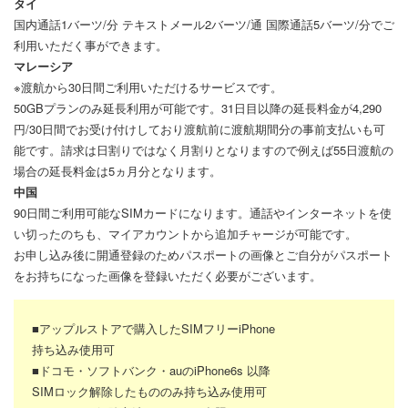
タイ
国内通話1バーツ/分 テキストメール2バーツ/通 国際通話5バーツ/分でご
利用いただく事ができます。
マレーシア
※渡航から30日間ご利用いただけるサービスです。
50GBプランのみ延長利用が可能です。31日目以降の延長料金が4,290
円/30日間でお受け付けしており渡航前に渡航期間分の事前支払いも可
能です。請求は日割りではなく月割りとなりますので例えば55日渡航の
場合の延長料金は5ヵ月分となります。
中国
90日間ご利用可能なSIMカードになります。通話やインターネットを使
い切ったのちも、マイアカウントから追加チャージが可能です。
お申し込み後に開通登録のためパスポートの画像とご自分がパスポート
をお持ちになった画像を登録いただく必要がございます。
■アップルストアで購入したSIMフリーiPhone
持ち込み使用可
■ドコモ・ソフトバンク・auのiPhone6s 以降
SIMロック解除したもののみ持ち込み使用可