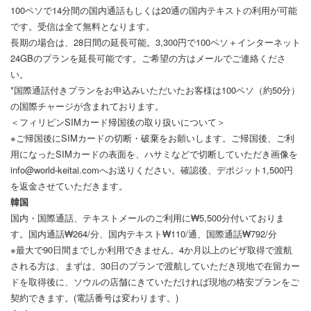
100ペソで14分間の国内通話もしくは20通の国内テキストの利用が可能
です。受信は全て無料となります。
長期の場合は、28日間の延長可能。3,300円で100ペソ＋インターネット
24GBのプランを延長可能です。ご希望の方はメールでご連絡くださ
い。
*国際通話付きプランをお申込みいただいたお客様は100ペソ（約50分）
の国際チャージが含まれております。
＜フィリピンSIMカード帰国後の取り扱いについて＞
※ご帰国後にSIMカードの切断・破棄をお願いします。ご帰国後、ご利
用になったSIMカードの表面を、ハサミなどで切断していただき画像を
info@world-keitai.comへお送りください。確認後、デポジット1,500円
を返金させていただきます。
韓国
国内・国際通話、テキストメールのご利用に₩5,500分付いておりま
す。国内通話₩264/分、国内テキスト₩110/通、国際通話₩792/分
※最大で90日間までしか利用できません。4か月以上のビザ取得で渡航
される方は、まずは、30日のプランで渡航していただき現地で在留カー
ドを取得後に、ソウルの店舗にきていただければ現地の格安プランをご
契約できます。(電話番号は変わります。)