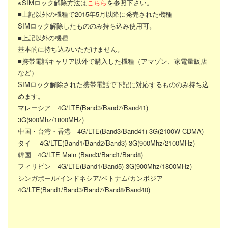
※SIMロック解除方法は
こちら
を参照下さい。
■上記以外の機種で2015年5月以降に発売された機種
SIMロック解除したもののみ持ち込み使用可。
■上記以外の機種
基本的に持ち込みいただけません。
■携帯電話キャリア以外で購入した機種（アマゾン、家電量販店
など）
SIMロック解除された携帯電話で下記に対応するもののみ持ち込
めます。
マレーシア 4G/LTE(Band3/Band7/Band41)
3G(900Mhz/1800MHz)
中国・台湾・香港 4G/LTE(Band3/Band41) 3G(2100W-CDMA)
タイ 4G/LTE(Band1/Band2/Band3) 3G(900Mhz/2100MHz)
韓国 4G/LTE Main (Band3/Band1/Band8)
フィリピン 4G/LTE(Band1/Band5) 3G(900Mhz/1800MHz)
シンガポール/インドネシア/ベトナム/カンボジア
4G/LTE(Band1/Band3/Band7/Band8/Band40)