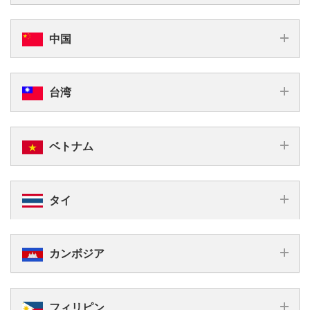
あり ※イギリス番号
データ超過
回線ストップ
データ超過
下記注意事項を参照
番号
eSIM
eSIM
プラン料金
現地日本語サポート
メール対応
7,980
5,050
かけ放題
現地日本語サ
中国
円
円
国内通話
あり
ポート
30
15
国内テキ
利用可能期間
日間
日間
無制限
5,490
7,490
プラン料金
スト
eSIM/SIM
円
eSIM
円
台湾
国内電話番号
あり
なし
利用不可
90
国際通話
利用可能期間
日間
国内通話
5,500
4,270
6,176
5,990
ウォン
–
eSIM
eSIM
eSIM
国内テキスト
イギリス
イギリス
イギリス
イギリス
イギリ
プラン料金
あり
国内電話番号
相当が利用可
ベトナム
円
円
円
国際通話
34
10
25
50
無制
GB
GB
GB
GB
30
データ
15
30
無制限
20
国内通話
分
利用可能期間
データ
日間
日間
GB
ヨーロッ
ヨーロッ
ヨーロッ
ヨーロッ
ヨーロ
4,546
6,680
5,490
eSIM
eSIM
SIM
パ
パ
パ
パ
パ
プラン料金
タイ
円
円
円
6
6
12
18
30
30
なし
データ超過
–
回線停止
国内テキスト
GB
GB
GB
GB
GB
通
国内電話番号
15
30
利用可能期間
日間
日間
現地日本語サポート
あり
メールサポート
データ超
国際通話
–
20
30
1
SIM
eSIM/SIM
回線ストップ
データ
GB
GB
GB/日
eSIM
eSIM
過
5,490
6,990
プラン料金
カンボジア
4,546
6,680
なし
円
円
20
6
国内電話番号
データ
GB/90日間
GB/90日間
円
円
回線停止
データ超過
現地日本
語サポー
メール対応
20
30
1
4,080
6,200
15
30
回線ストップ
データ
プラン料金
GB
GB
GB/日
eSIM
円
eSIM
円
利用可能期間
ト
データ超過
日間
日間
現地日本語サポー
フィリピン
メール対応