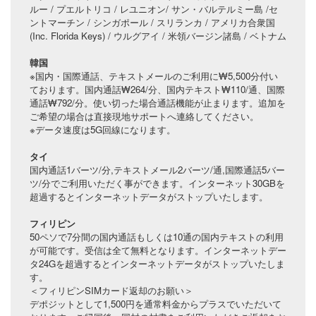
ルー / プエルトリコ / レユニオン/ サン・バルテルミー島 /セ
ントマーチン / シンガポール / スリランカ / アメリカ合衆国
(Inc. Florida Keys) / ウルグアイ / 米領バージン諸島 / ベトナム
韓国
※国内・国際通話、テキストメールのご利用に₩5,500分付い
ております。国内通話₩264/分、国内テキスト₩110/通、国際
通話₩792/分。使い切った場合通話機能が止まります。追加を
ご希望の場合は直接現地サポートへ連絡してください。
※データ速度は5G回線になります。
タイ
国内通話1バーツ/分,テキストメール2バーツ/通,国際通話5バー
ツ/分でご利用いただく事ができます。インターネット30GBを
超過するとインターネットデータがストップいたします。
フィリピン
50ペソで7分間の国内通話もしくは10通の国内テキストの利用
が可能です。受信は全て無料となります。インターネットデー
タ24Gを超過するとインターネットデータがストップいたしま
す。
＜フィリピンSIMカード返却のお願い＞
デポジットとして1,500円を通常料金からプラスでいただいて