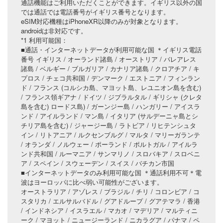
通話機能はご利用いただくことができます。イギリス以外の国
では通話では電話番号がイギリス番号となります。
eSIM対応機種はiPhoneXR以降のみが対象となります。
androidは非対応です。
*1 利用可能国：
■通話・インターネットデータが利用可能な国 ＊イギリス電話
番号 イギリス / オーランド諸島 / オーストリア / バレアレス
諸島 / ベルギー / ブルガリア / カナリア諸島 / クロアチア / キ
プロス / チェコ共和国 / デンマーク / エストニア / フィンラン
ド / フランス (コルシカ島、マヨット島、レユニオン島を含む)
/ フランス領ギアナ / ドイツ / ジブラルタル / ギリシャ (クレタ
島を含む) ロードス島) / ガーンジー島 / ハンガリー / アイスラ
ンド / アイルランド / マン島 / イタリア (サルデーニャ島とシ
チリア島を含む) / ジャージー島 / ラトビア / リヒテンシュタ
イン / リトアニア / ルクセンブルグ / マルタ / マリーガランテ
/ オランダ / ノルウェー / ポーランド / ポルトガル / アイルラ
ンド共和国 / ルーマニア / サンマリノ / スロバキア / スロベニ
ア / スペイン / スウェーデン / スイス / バチカン市国
■インターネットデータのみ利用可能な国 ＊通話利用不可＊電
波はヨーロッパに比べ弱い可能性がございます。
オーストラリア / アゾレス / ブラジル / チリ / コロンビア / コ
スタリカ / エルサルバドル / グアドループ / グアテマラ / 香港
/ インドネシア / イスラエル / マカオ / マデリア / マルティニ
ーク / マヨット / ニュージーランド / ニカラグア / パナマ / ペ