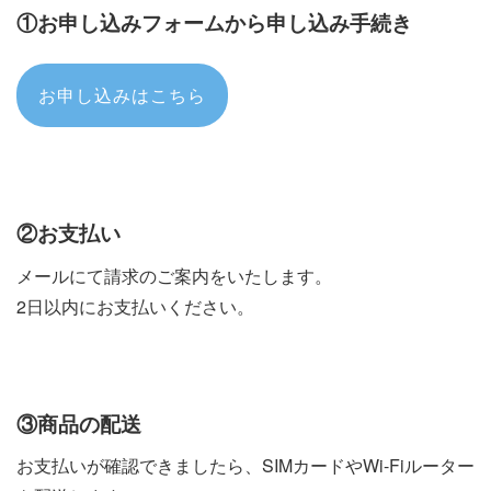
けることがございます。
①お申し込みフォームから申し込み手続き
盗難・破損・水没
43,780
違約金
円
した場合
帰国後7日以内にご返却ください
返却手続き
※7日を超える場合、延長料金をお支払いいただきま
す
お申し込みはこちら
盗難・破損・水
43,780
違約金
円
没した場合
②お支払い
メールにて請求のご案内をいたします。
2日以内にお支払いください。
③商品の配送
お支払いが確認できましたら、SIMカードやWi-Fiルーター