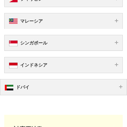
ト
利用可能
15
30
なし
あり
メール対応
データ超過
利用可能期間
回線停止
日間
日間
国内電話番号
注意事項*1を確認ください
現地日本語サポート
国
延長利用
追加購入で延長可能
eSIM
eSIM
SIM
SIM
なし
現地日本語サポー
6,658
7,964
7,990
不可
国内通話
国内電話番号
80
プラン料金
マレーシア
91日目以降の延長利用
メール対応
8,990
バー
–
ト
円
国内テキスト
円
円
円
ツ
国際通話
10
20
データ
GB
GB
延長利用
追加購入で延長可能
eSIM
eSIM
SIM
SIM
15
30
28
利用可能期間
日間
日間
日間
20
30
1
30
データ
4,546
6,680
5,490
6,490
GB
GB
GB/日
GB
プラン料金
シンガポール
データ超過
回線停止
その他
円
円
円
円
タイ、シンガポール、マレーシアでも利用可能
あり(国際通話
データ超過
回線停止
速度制限
国内電話番号
なし
あり
付き)
eSIM
eSIM
SIM
現地日本語サポート
15
30
メール対応
利用可能期間
日間
日間
プラン料金
4,546
6,680
5,490
現地日本語サ
インドネシア
円
円
円
メール対応
あり
ポート
国内通話
–
100
なし
あり
国内電話番号
ペソ
15
30
利用可能期間
日間
日間
相当が利用可
eSIM
eSIM
SIM
国内テキスト
–
プラン料金
–
4,546
6,680
5,490
国内通話
ドバイ
かけ放題
円
円
円
なし
国内電話番号
100
利用不
ペソ
国際通話
–
15
30
利用可能期間
受信のみ
可
日間
日間
–
相当が利用可
国内テキスト
20
30
1
7,006
10,148
4,980
データ
GB
GB
GB/日
eSIM
eSIM
SIM
可
プラン料金
円
円
円
なし
30
24
国内電話番号
データ
GB
GB
–
データ超過
回線停止
速度制限
国際通話
不可
15
30
利用可能期間
日間
日間
20
30
1
データ超過
回線停止
データ
GB
GB
GB/日