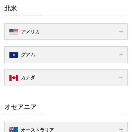
北米
アメリカ
6,778
9,778
eSIM
円
eSIM
円
プラン料金
グアム
7,778
10,778
SIM
円
SIM
円
15
25
利用可能期間
6,978
8,990
日間
日間
eSIM/SIM
SIM
eSIM
プラン料金
6,478
カナダ
円
円
円
国内電話番号
あり
7
8
15
利用可能期間
日間
日間
日間
かけ放題
5,998
8,683
9,778
国内通話
eSIM
eSIM
eSIM
円
円
円
あり
プラン料金
国内電話番号
オセアニア
6,998
9,683
10,778
無制限
SIM
SIM
SIM
国内テキスト
円
円
円
かけ放題
国内通話
国際通話付き
国際通話
10
30
利用可能期間
日間
日間
オーストラリア
–
国内テキスト