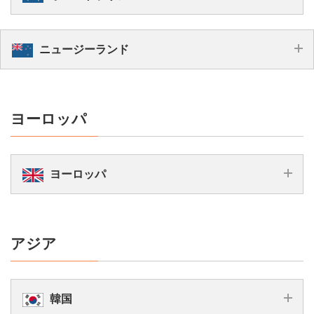
10
20
データ
GB
GB
国内電話番号
あり
国際通話
–
eSIM
速度制限
eSIM
データ超過
かけ放題
国内通話
13,817
eSIM
eSIM
ニュージーランド
9,778
無制限
円
5,700
6,678
データ
円
円
円
プラン料金
SIM
あり
現地日本語サポート
国内・国際テキス
SIM
SIM
SIM
無制限
10,778
ト
6,700
7,678
14,817
データ超過
–
SIM/eSIM
SIM/eSIM
eSIM
円
円
プラン料金
円
7,678
8,978
10,978
円
円
円
円
国際通話
1,000分無料
現地日本語サポ
ヨーロッパ
メール対応
ート
10
15
30
45
30
利用可能期間
利用可能期間
日間
日間
日間
日間
日間
15
75
100
データ
GB
GB
GB
あり
あり
国内電話番号
国内電話番号
データ超過
回線ストップ
ヨーロッパ
かけ放題
かけ放題
現地日本語サポー
国内通話
国内通話
あり
ト
eSIM
eSIM
SIM
SIM
SIM
プラン料
10,5
6,398
5,478
7,678
8,478
無制限
無制限
国内テキスト
国内テキスト
金
アジア
8
円
円
円
円
円
かけ放題
国際通話
利用不可
国際通話
利用可能
30
日間
期間
10
50
無制限
データ
無制限
GB
GB
データ
韓国
国内電話