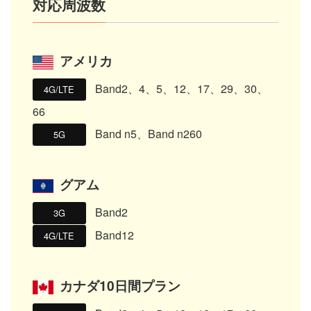
対応周波数
20
30
1
200
現地日本語サポート
メール対応
データ
GB
GB
GB/日
GB
なし
国内電話番号
現地日本語サポ
あり
メールサポート
データ超過
回線停止
速度制限
ート
その他
タイ、ベトナム、マレーシアでも利用可能
データ超過
回線停止
速度制限
20
30
10
データ
GB
GB
GB
アメリカ
現地日本語サポート
メール対応
現地日本語サポー
メール対応
あり
ト
データ超過
回線停止
速度制限
Band2、4、5、12、17、29、30、
4G/LTE
66
現地日本語サポー
メール対応
ト
Band n5、Band n260
5G
グアム
Band2
3G
Band12
4G/LTE
カナダ10日間プラン