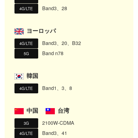
Band3、28
4G/LTE
ヨーロッパ
Band3、20、B32
4G/LTE
Band n78
5G
韓国
Band1、3、8
4G/LTE
中国
台湾
2100W-CDMA
3G
Band3、41
4G/LTE