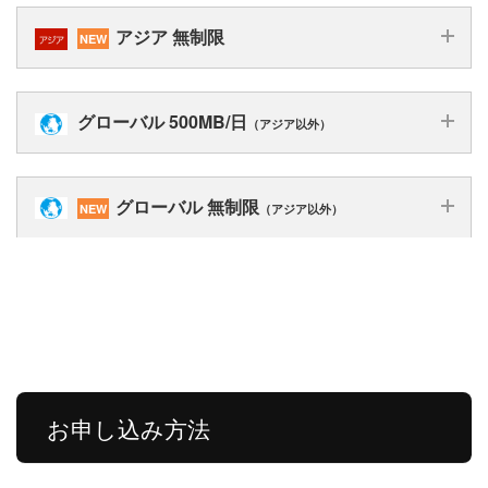
1
日
10
15
30
利用可能期間
日間
日間
日間
アジア 無制限
間
NEW
948
8,778
12,056
15,378
プラン料金
1
10
15
30
利用可能期間
日間
日間
日間
日間
円
円
円
円
グローバル 500MB/日
（アジア以外）
1,596
14,080
21,120
38,940
878
円/日
プラン料金
延長料金
円
円
円
円
※延長の場合はメールでご連絡ください
1
10
15
30
利用可能期間
日間
日間
日間
日間
グローバル 無制限
（アジア以外）
NEW
1,408
無制限
円/日
延長料金
1,168
10,978
14,278
17,578
データ
※延長の場合はメールでご連絡ください
プラン料金
※1日500MBの使用で速度制限
円
円
円
円
1
10
15
30
利用可能期間
日間
日間
日間
日間
無制限
帰国後7日以内にご返却ください
878
返却手続き
※7日を超える場合、延長料金をお支払いいただ
円/日
データ
※過剰利用と判断した場合(5GB/日以上)速度制限をか
延長料金
1,611
15,080
22,120
39,940
きます
※延長の場合はメールでご連絡ください
プラン料金
けることがございます。
円
円
円
円
盗難・破損・水没した
無制限
43,780
帰国後7日以内にご返却ください
違約金
円
データ
場合
1,508
返却手続き
※7日を超える場合、延長料金をお支払いいただきま
円/日
※1日500MBの使用で速度制限
延長料金
す
※延長の場合はメールでご連絡ください
お申し込み方法
帰国後7日以内にご返却ください
盗難・破損・水
無制限
43,780
返却手続き
※7日を超える場合、延長料金をお支払いいただき
違約金
円
没した場合
ます
データ
※過剰利用と判断した場合(5GB/日以上)速度制限をか